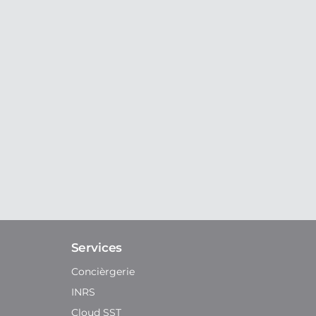
Services
Concièrgerie
INRS
Cloud SST