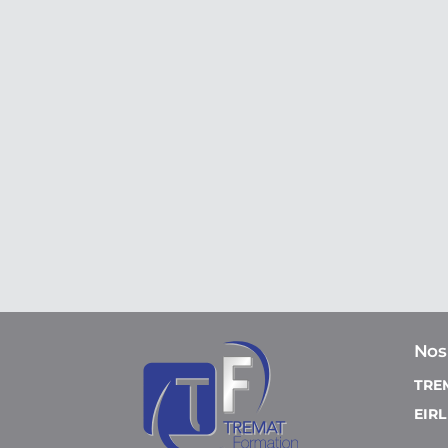
Nos
TRE
EIRL