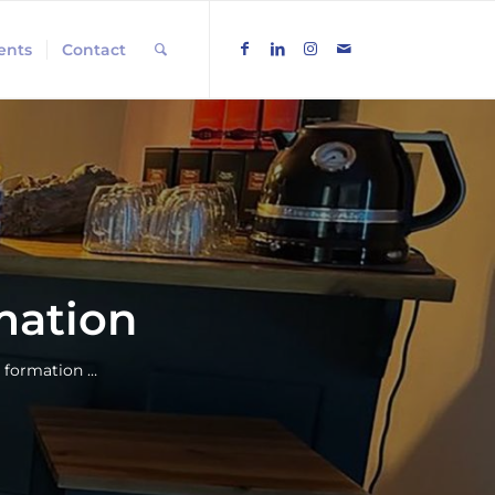
ients
Contact
mation
 formation …