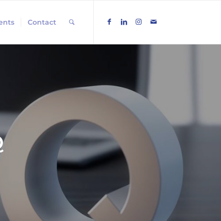
ients
Contact
Q