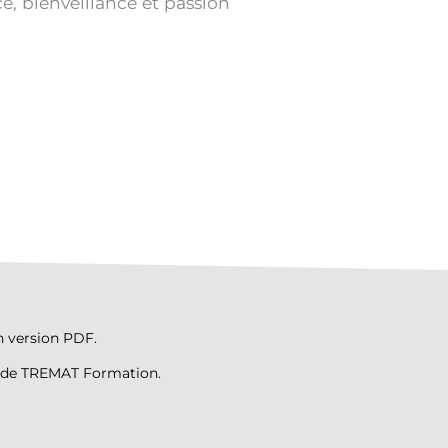
 bienveillance et passion
n version PDF.
n de TREMAT Formation.