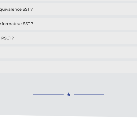
équivalence SST ?
e formateur SST ?
e PSC1 ?